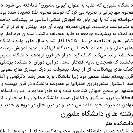
دانشگاه ملبورن
که اغلب به عنوان “یونی ملبورن” شناخته می شود، د
خواسته بود که با این باور که آموزش نقشی اساسی در پیشرفت جام
و بشردوست برجسته، نیروی محرکه ایجاد آن بود. بینش او فراتر از آموز
به کمک به پیشرفت جامعه به طرق مختلف باشند. ستوان فرماندار چارلز
کلاس های افتتاحیه در سال 1855 آغاز شد 
های عملی را در هم آمیخت. این دیدگاه کل‌نگر در مورد آموزش، زمینه 
مختلف تولید می‌کند، کمک کرد. در اواخر قرن نوزدهم، دانشگاه ملبور
بخشید که همچنان مایه افتخار است. در این دوران، دانشکده پزشکی
کمک های پیشگامانه ای از جمله پیشرفت در درک بیماری های عفونی 
قرن بیستم نقطه عطفی بود زیرا دانشگاه وارد عصر رشد، دگرگونی و اک
شد. استقرار سنکروترون استرالیا در محوطه دانشگاه در قرن بیست و 
مشهور در سطح جهانی شناخته شده و به طور مداوم در بین دانشگاه ها
انعطاف‌پذیری، سازگاری و تکامل است. دانشگاه ملبورن با ساختار دا
نهادن به میراث خود ادامه می دهد و در عین حال در مرزهای جدید ی
رشته های دانشگاه ملبورن
دانشکده هنر
دانشکده هنر در دانشگاه ملبورن مجموعه گسترده ای از دوره ها را ارائ