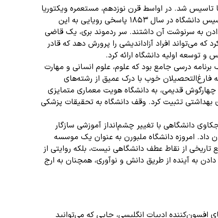
 تاسیس شد. در اواسط قرن نوزدهم، مستعمره ویکتوریا
هجوم مهاجرانی را تجربه می کرد که توسط هجوم طلا کشیده شده بودند. در میان این شور و شوق، نیاز مبرم به آموزش عالی آشکار شد. تأسیس دانشگاه در سال 1853 پاسخی رویایی به این
دن به سرنوشت آن داشتند. سر ردموند بری، یک قاضی
 که می‌تواند افراد آزاداندیشی را پرورش دهد که قادر
و توسعه اولیه دانشگاه ارائه کرد.
 ارائه یک برنامه درسی جامع بود که علوم، علوم انسانی و مهارت
ه فارغ‌التحصیلان خوب با درک عمیق از رشته‌های
ند چهارگوش قدیمی، به دانشگاه هویت معماری متمایزی
 بهداشتی تثبیت کرد. وقف دانشگاه به تحقیقات پزشکی
جکاوی دانشگاهی با تغییر چشم‌انداز آموزشی سازگار
ن داد. امروزه دانشگاه ملبورن به عنوان یک موسسه
تاریخی از نقاط عطف دانشگاهی نیست، بلکه روایتی از
دن به آینده از طریق دانش و نوآوری، همچنان به ارج
ای افسون‌کننده ادبیات انگلیسی، جایی که می‌توانید