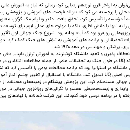
ی‌توان به اواخر قرن نوزدهم ردیابی کرد، زمانی که نیاز به آموزش عالی
و رسماً مؤسسه را تأسیس کرد، تحقق یافت. دکتر ویلیام مک گرگور، مع
ا نه تنها با دانش نظری، بلکه با مهارت های عملی لازم برای توسعه دو
یروزی‌هایی روبه‌رو بود که آینه زمانه بود. شروع جنگ جهانی اول تأثی
ام نویسی کردند. با وجود این، UQ از طریق ابتکارات تحقیقاتی و برنامه های آموزشی به تلاش
 پزشکی و مهندسی در دهه 1920 شد.
طاف پذیری و تعهد دانشگاه کوئینزلند به آموزش تزلزل ناپذیر باقی ما
د تغییرات اجتماعی و دانشگاهی قابل توجهی بود. UQ اولین دانشگاه در استرالیا بود که برنامه مطالع
این دوره همچنین گسترش پردیس سنت لوسیا را نشان داد که به پردیس اصلی UQ تبدیل شد. دانشگا
ه را در برنامه درسی خود گنجاند. این شرکت فعالانه با نهادهای بی