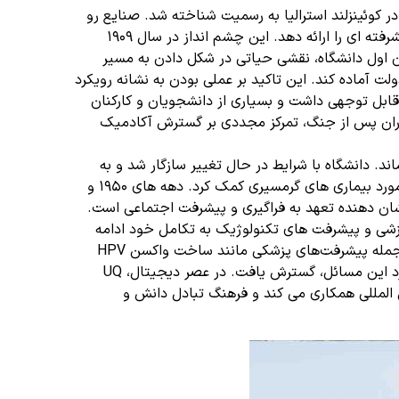
 در کوئینزلند استرالیا به رسمیت شناخته شد. صنایع رو
به رشد ایالت و آرزوهای آن برای پیشرفت، ضرورت وجود یک موسسه محلی را برجسته می کرد که بتواند فرصت های آموزشی و پژوهشی پیشرفته ای را ارائه دهد. این چشم انداز در سال 1909
اون اول دانشگاه، نقشی حیاتی در شکل دادن به مسیر
لت آماده کند. این تاکید بر عملی بودن به نشانه رویکرد
ر قابل توجهی داشت و بسیاری از دانشجویان و کارکنان
 های جنگ کمک کرد. دوران پس از جنگ، تمرکز مجددی بر گسترش آکادمیک
ند. دانشگاه با شرایط در حال تغییر سازگار شد و به
ماموریت خود در پرورش دانش و نوآوری ادامه داد. قابل توجه است که UQ در طول جنگ به تحقیقات علمی از جمله مطالعات انتقادی در مورد بیماری های گرمسیری کمک کرد. دهه های 1950 و
ات بومی را تأسیس کرد که نشان دهنده تعهد به فراگیری و پیشرفت اجتماعی است.
ه با استقبال از تغییر چشم انداز آموزشی و پیشرفت های تکنولوژیک به تکامل خود ادامه
داد. اواخر قرن بیستم UQ موقعیت خود را به عنوان یک نیروگاه علمی جهانی مستحکم کرد. این پژوهش پیشگام در زمینه‌های مختلف، از جمله پیشرفت‌های پزشکی مانند ساخت واکسن HPV
توسط پروفسور یان فریزر و تیمش بود. مشارکت‌های UQ به تحقیقات پایداری و زیست‌محیطی، همسو با نگرانی‌های روزافزون جهانی در مورد این مسائل، گسترش یافت. در عصر دیجیتال، UQ
ن المللی همکاری می کند و فرهنگ تبادل دانش و